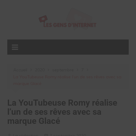
Aller
au
contenu
Accueil
2020
septembre
7
La YouTubeuse Romy réalise l’un de ses rêves avec sa
marque Glacé
La YouTubeuse Romy réalise
l’un de ses rêves avec sa
marque Glacé
La rédaction
7 septembre 2020