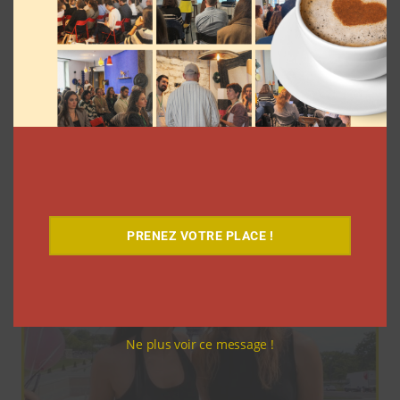
Elle s’inspire des vlogs d’août de Léna
Situations pour créer « Le RAB des
vlogs d’août »
La rédaction
4 août 2026
PRENEZ VOTRE PLACE !
Ne plus voir ce message !