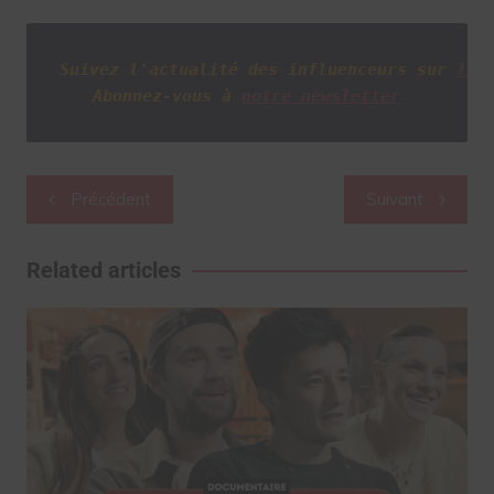
Suivez l'actualité des influenceurs sur
Twi
Abonnez-vous à
notre newsletter
Navigation
Précédent
Suivant
de
l’article
Related articles