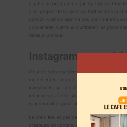
éligible au programme qui regorge de fonction
ainsi gagner de l’argent via l’adhésion à la ch
dérivés. Cela ne signifie pas pour autant que
convenable. Certains multiplient les placemen
réseaux sociaux.
Instagram passe à l
C’est de cette manière qu’Instagram a su att
multiplier leur source de revenus. Sa populari
investissent sur la plateforme. Cependant, le
influenceurs. Cette situation devrait évolue
fonctionnalités pour aider les utilisateurs à m
La première, et pas des moindres, concerne l
créateurs de contenu de partager des vidéos 