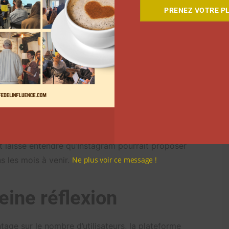
icités. Pour le moment, cette option est en test
PRENEZ VOTRE PL
 se déployer dans un premier temps aux États-Unis.
e aux lives. Devant le succès fulgurant de cette
us, le réseau social a développé un « badge » où les
 en phase de test de l’outil « Shopping from
t aux marques de taguer directement le produit qui
uveau moyen de développer le système d’affiliation.
 laissé entendre qu’Instagram pourrait proposer
 les mois à venir.
Ne plus voir ce message !
eine réflexion
age sur le nombre d’utilisateurs, la plateforme