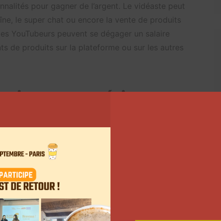
nalités pour gagner de l’argent. Le vidéaste peut
aîne, le super chat ou encore la vente de produits
 les YouTubeurs peuvent se dégager un salaire
ts de produits sur la plateforme ou sur les autres
a vitesse supérieure
irer de nombreux créateurs de contenu désireux de
té attire toujours de plus en plus d’annonceurs qui
 réseau social ne partage pas ses revenus avec les
r puisque Instagram a récemment annoncé plusieurs
onétiser leur contenu.
es IGTV. Lancé en 2018, ce format permet aux
de plus d’une minute. Les utilisateurs vont désormais