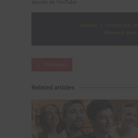
succès de YouTube.
Suivez l'actualité d
Abonnez-vous
Navigation
Précédent
de
l’article
Related articles