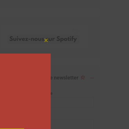
Close
this
module
Abonnez-vous à notre newsletter
Adresse de messagerie
Prénom