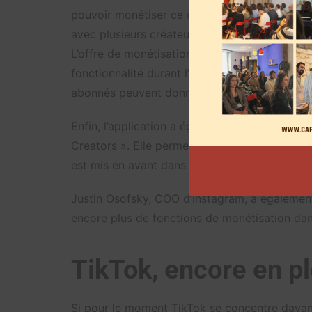
pouvoir monétiser ce contenu grâce à des publ
avec plusieurs créateurs de contenu avant de
L’offre de monétisation va également s’étendr
fonctionnalité durant l’épidémie de coronavir
abonnés peuvent donner un pourboire.
Enfin, l’application a également annoncé être
Creators ». Elle permettra aux influenceurs e
est mis en avant dans leur publication. Un no
Justin Osofsky, COO d’Instagram, a également
encore plus de fonctions de monétisation dans
TikTok, encore en pl
Si pour le moment TikTok se concentre davant