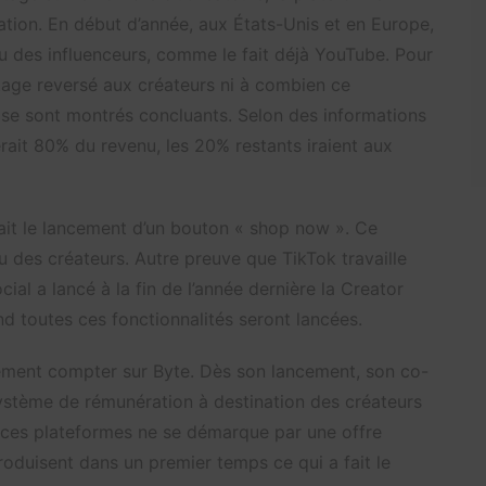
ion. En début d’année, aux États-Unis et en Europe,
tenu des influenceurs, comme le fait déjà YouTube. Pour
tage reversé aux créateurs ni à combien ce
s se sont montrés concluants. Selon des informations
rait 80% du revenu, les 20% restants iraient aux
çait le lancement d’un bouton « shop now ». Ce
nu des créateurs. Autre preuve que TikTok travaille
ial a lancé à la fin de l’année dernière la Creator
nd toutes ces fonctionnalités seront lancées.
alement compter sur Byte. Dès son lancement, son co-
stème de rémunération à destination des créateurs
ces plateformes ne se démarque par une offre
produisent dans un premier temps ce qui a fait le