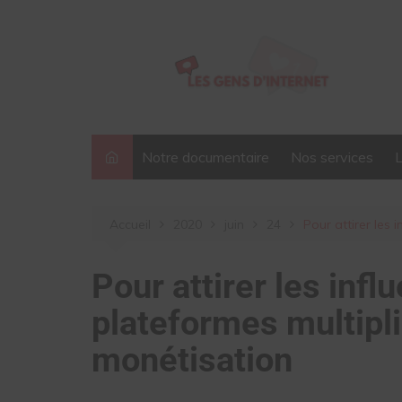
Aller
au
contenu
Notre documentaire
Nos services
Accueil
2020
juin
24
Pour attirer les 
Pour attirer les infl
plateformes multipli
monétisation