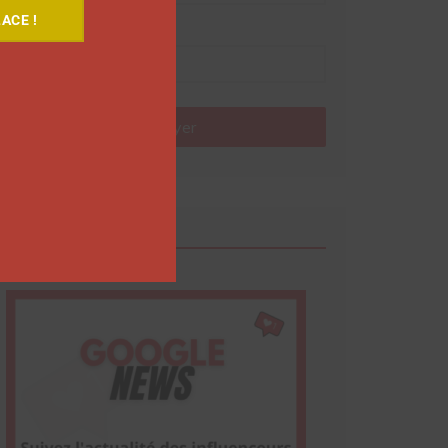
ACE !
Nom
Envoyer
Google News