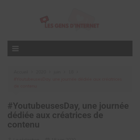
Aller
au
contenu
Accueil
2020
juin
18
#YoutubeusesDay, une journée dédiée aux créatrices
de contenu
#YoutubeusesDay, une journée
dédiée aux créatrices de
contenu
La rédaction
18 juin 2020