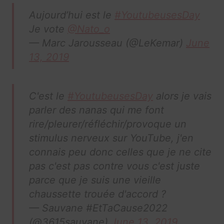
Aujourd’hui est le
#YoutubeusesDay
Je vote
@Nato_o
— Marc Jarousseau (@LeKemar)
June
13, 2019
C'est le
#YoutubeusesDay
alors je vais
parler des nanas qui me font
rire/pleurer/réfléchir/provoque un
stimulus nerveux sur YouTube, j'en
connais peu donc celles que je ne cite
pas c'est pas contre vous c'est juste
parce que je suis une vieille
chaussette trouée d'accord ?
— Sauvane #EtTaCause2022
(@3615sauvane)
June 13, 2019