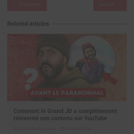
Navigation
Précédent
Suivant
de
l’article
Related articles
Comment le Grand JD a complètement
réinventé son contenu sur YouTube
Clara Phelippeaux
6 août 2026