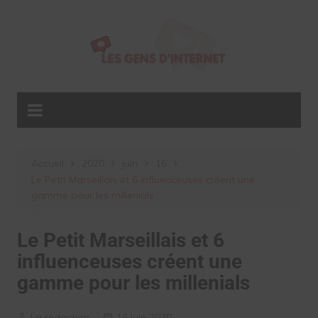
Aller
au
contenu
Accueil
2020
juin
16
Le Petit Marseillais et 6 influenceuses créent une
gamme pour les millenials
Le Petit Marseillais et 6
influenceuses créent une
gamme pour les millenials
La rédaction
16 juin 2020