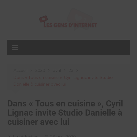
Aller
au
contenu
Accueil
2020
avril
23
Dans « Tous en cuisine », Cyril Lignac invite Studio
Danielle à cuisiner avec lui
Dans « Tous en cuisine », Cyril
Lignac invite Studio Danielle à
cuisiner avec lui
La rédaction
23 avril 2020