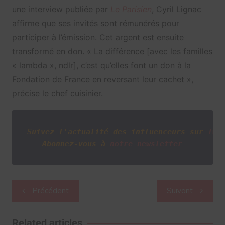
une interview publiée par
Le Parisien
, Cyril Lignac
affirme que ses invités sont rémunérés pour
participer à l’émission. Cet argent est ensuite
transformé en don. « La différence [avec les familles
« lambda », ndlr], c’est qu’elles font un don à la
Fondation de France en reversant leur cachet »,
précise le chef cuisinier.
Suivez l'actualité des influenceurs sur
Twi
Abonnez-vous à
notre newsletter
Navigation
Précédent
Suivant
de
l’article
Related articles