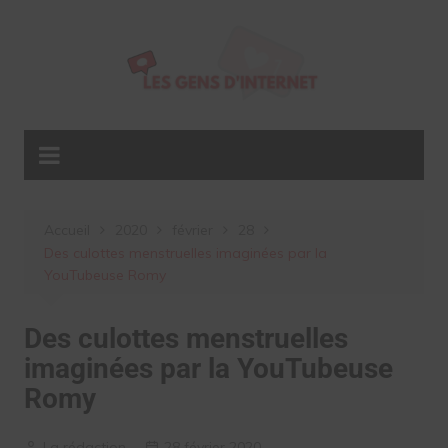
Aller
au
contenu
Accueil
2020
février
28
Des culottes menstruelles imaginées par la
YouTubeuse Romy
Des culottes menstruelles
imaginées par la YouTubeuse
Romy
La rédaction
28 février 2020