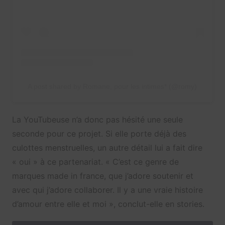
A post shared by Romane, pour les intimes* (@romy)
La YouTubeuse n’a donc pas hésité une seule
seconde pour ce projet. Si elle porte déjà des
culottes menstruelles, un autre détail lui a fait dire
« oui » à ce partenariat. « C’est ce genre de
marques made in france, que j’adore soutenir et
avec qui j’adore collaborer. Il y a une vraie histoire
d’amour entre elle et moi », conclut-elle en stories.