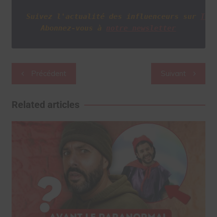
Suivez l'actualité des influenceurs sur
Twi
Abonnez-vous à
notre newsletter
Navigation
Précédent
Suivant
de
l’article
Related articles