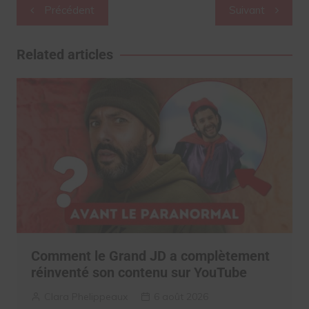
Navigation
Précédent
Suivant
de
l’article
Related articles
Comment le Grand JD a complètement
réinventé son contenu sur YouTube
Clara Phelippeaux
6 août 2026