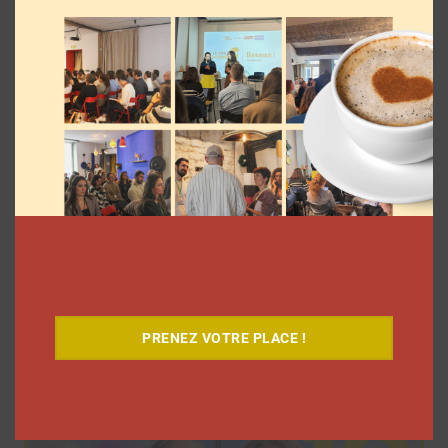
Elle s’inspire des vlogs d’août de Léna
Situations pour créer « Le RAB des
vlogs d’août »
PRENEZ VOTRE PLACE !
La rédaction
4 août 2026