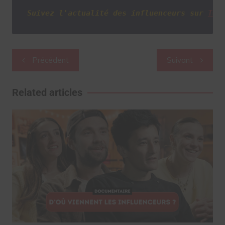
Suivez l'actualité des influenceurs sur
Twi
Navigation
Précédent
Suivant
de
l’article
Related articles