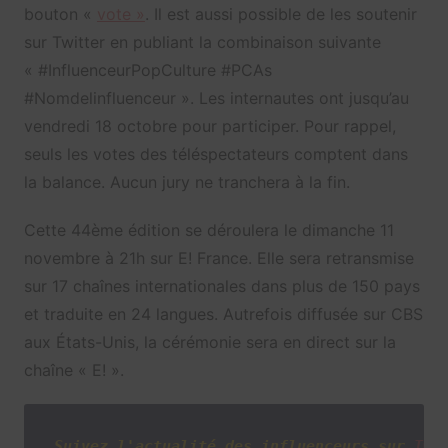
bouton «
vote »
. Il est aussi possible de les soutenir
sur Twitter en publiant la combinaison suivante
« #InfluenceurPopCulture #PCAs
#Nomdelinfluenceur ». Les internautes ont jusqu’au
vendredi 18 octobre pour participer. Pour rappel,
seuls les votes des téléspectateurs comptent dans
la balance. Aucun jury ne tranchera à la fin.
Cette 44ème édition se déroulera le dimanche 11
novembre à 21h sur E! France. Elle sera retransmise
sur 17 chaînes internationales dans plus de 150 pays
et traduite en 24 langues. Autrefois diffusée sur CBS
aux États-Unis, la cérémonie sera en direct sur la
chaîne « E! ».
Suivez l'actualité des influenceurs sur
Twi