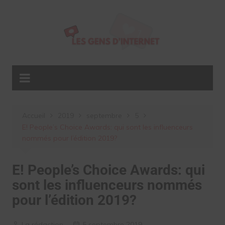
Aller
au
contenu
Accueil
2019
septembre
5
E! People’s Choice Awards: qui sont les influenceurs
nommés pour l’édition 2019?
E! People’s Choice Awards: qui
sont les influenceurs nommés
pour l’édition 2019?
La rédaction
5 septembre 2019