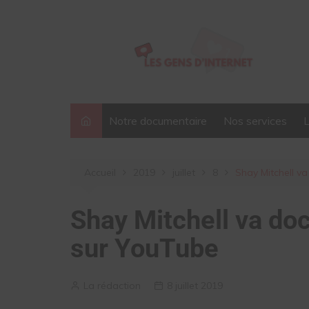
Aller
au
contenu
Notre documentaire
Nos services
Accueil
2019
juillet
8
Shay Mitchell v
Shay Mitchell va d
sur YouTube
La rédaction
8 juillet 2019