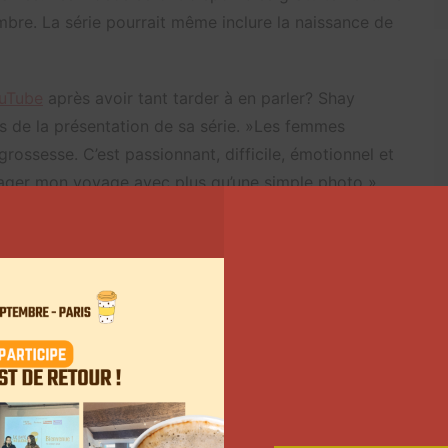
mbre. La série pourrait même inclure la naissance de
uTube
après avoir tant tarder à en parler? Shay
s de la présentation de sa série. »Les femmes
ossesse. C’est passionnant, difficile, émotionnel et
tager mon voyage avec plus qu’une simple photo »,
premières images, le trailer mis en ligne dévoile déjà
s épisodes.
es influenceurs sur
Twitter
Suivant