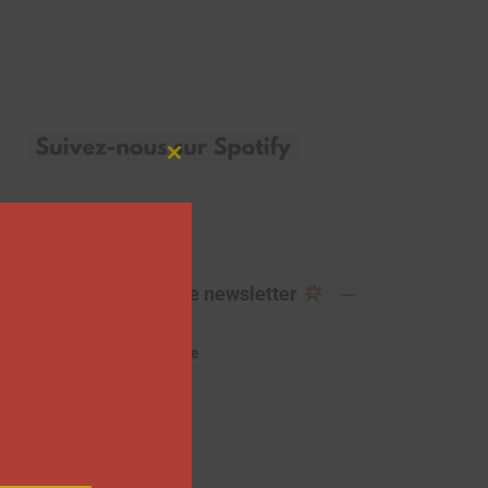
Close
this
module
Abonnez-vous à notre newsletter
Adresse de messagerie
Prénom