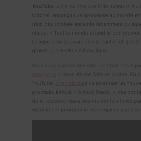
YouTube
. « Ça va être une folle aventure!!! »
Mitchell annonçait sa grossesse au monde enti
n’est pas tombée enceinte récemment puisque 
chaud. « Tout le monde attend le bon moment 
lorsque je ne pouvais plus la cacher et que j’
grands », a-t-elle ainsi expliqué.
Mais nous n’avons rien raté. Pendant ces 6 prem
enregistré
chacun de ses faits et gestes. En 
YouTube,
Shay Mitchel
l va proposer un nouve
prochain. Intitulé « Almost Ready », ces cont
de la retrouver dans des moments intimes pa
notamment pourquoi la mannequin n’a pas sou