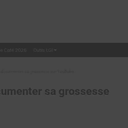
Le Café 2026
Outils LGI
Stellar, plateforme
d’influence tout-en-un
a documenter sa grossesse sur YouTube
ocumenter sa grossesse