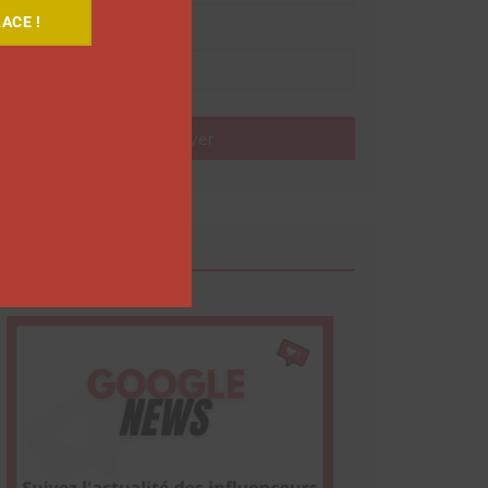
ACE !
Nom
Envoyer
Google News