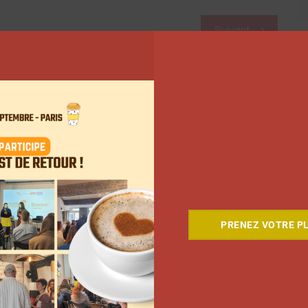
Suivant
PRENEZ VOTRE PL
Comment le Grand JD a
complètement réinventé son
contenu sur YouTube