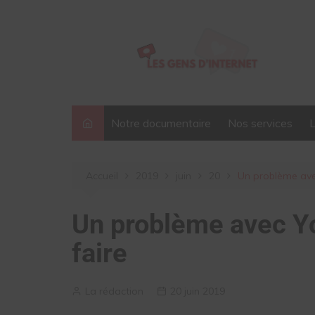
Aller
au
contenu
Notre documentaire
Nos services
Accueil
2019
juin
20
Un problème ave
Un problème avec Y
faire
La rédaction
20 juin 2019