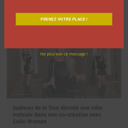
Gap ouvre son programme destiné aux
influenceurs à ses employés
Clara Phelippeaux
30 juillet 2026
PRENEZ VOTRE PLACE !
Ne plus voir ce message !
Isabeau de la Tour dévoile une robe
estivale dans une co-création avec
Celio Women