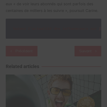
eux « de voir leurs abonnés qui sont parfois des
centaines de milliers à les suivre », poursuit Carine.
Suivez l'actualité des influenceurs sur
Twi
Navigation
Précédent
Suivant
de
l’article
Related articles