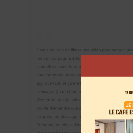
J’étais en train de filmer une vidéo pour samedi p
mon miroir pour la 10ème fois depuis le début du m
je souffre d’acné hormonale, et depuis que j’ai arrê
sous hormone, mon corps décide de reprendre ses d
aggrave tout, et ça me bouffe. . Ça me bouffe d’en
le visage. Ça me bouffe d’entendre que je devrais 
d’entendre que je suis un pot de peinture par ce 
bouffe d’entendre que je suis conne de ne jamais av
les gens me dévisager dans la rue quand je ne suis 
Personne ne choisi d’avoir ça. Personne ne se rend
vouloir croiser son visage dans le miroir. Personne n