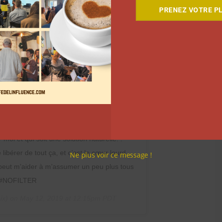
PRENEZ VOTRE PL
on visage sur un oreiller sans avoir mal.
 connais pas, et je le pense encore plus
 Marie, j’ai 24 ans, et après 5 ans d’essais
 alimentaire sans gluten, sans sucre, sans
ai tout essayé sauf roaccutane.) je souffre
 pris mon courage à deux mains pour poster
et je veux que vous puissiez vous
exe qui vous bouffe la vie. C’est moi, c’est
vais devoir apprendre à vivre avec tant que
 moi et qui soit une solution naturelle. .
ibérer de tout ça, et c’est le cœur lourd
Ne plus voir ce message !
a peut m’aider à m’assumer un peu plus tous
P #NOFILTER
ix) on
May 12, 2019 at 12:15pm PDT