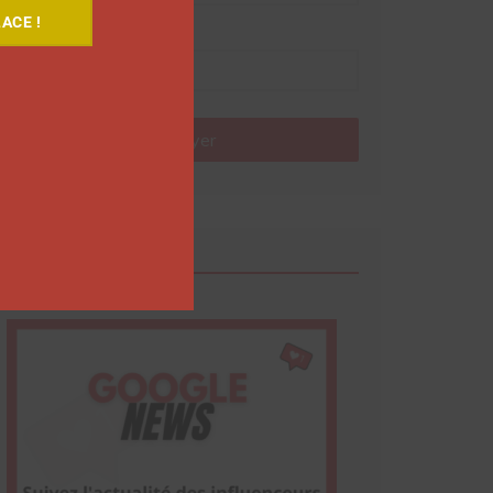
ACE !
Nom
Envoyer
Google News