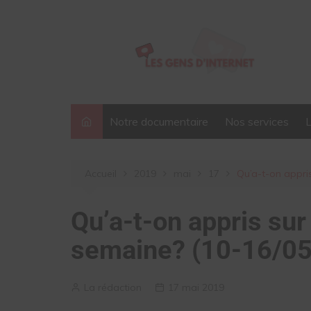
Aller
au
contenu
Notre documentaire
Nos services
Accueil
2019
mai
17
Qu’a-t-on appri
Qu’a-t-on appris sur
semaine? (10-16/05
La rédaction
17 mai 2019