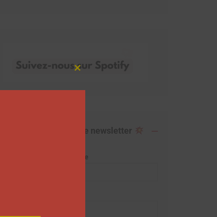
Close
this
module
Abonnez-vous à notre newsletter
Adresse de messagerie
Prénom