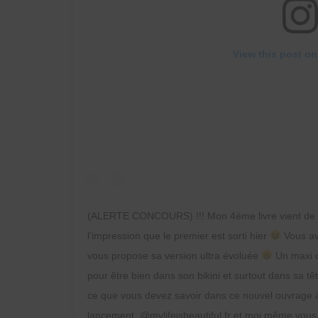
View this post on
(ALERTE CONCOURS) !!! Mon 4ème livre vient de sort
l’impression que le premier est sorti hier
Vous av
vous propose sa version ultra évoluée
Un maxi ca
pour être bien dans son bikini et surtout dans sa tê
ce que vous devez savoir dans ce nouvel ouvrage à l
lancement, @mylifeisbeautiful.fr et moi même vou