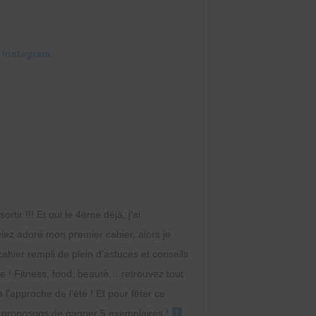
 Instagram
ir !!! Et oui le 4ème déjà, j’ai
iez adoré mon premier cahier, alors je
hier rempli de plein d’astuces et conseils
te ! Fitness, food, beauté… retrouvez tout
’approche de l’été ! Et pour fêter ce
s proposons de gagner 5 exemplaires !