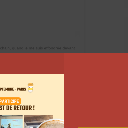
rochain, quand je me suis effondrée devant
ois. . Ça fait maintenant plus de 5 ans que
té de prendre la pilule pour ne plus être
roits, c’est de pire en pire, mon SOPK
tendre que je devrais apprendre à me laver
arrêter de me maquiller. Ça me bouffe
que je suis dégueulasse en dessous. Ça me
oir fait roaccutane. Ça me bouffe de voir
pas maquillée. . L’acné n’est pas un choix.
 compte de ce que ça fait de ne plus
e sais ce que ça fait de se réveiller en