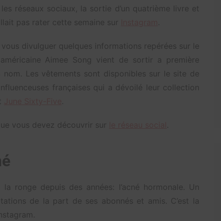
es réseaux sociaux, la sortie d’un quatrième livre et
allait pas rater cette semaine sur
Instagram
.
 vous divulguer quelques informations repérées sur le
américaine Aimee Song vient de sortir a première
 nom. Les vêtements sont disponibles sur le site de
nfluenceuses françaises qui a dévoilé leur collection
t
June Sixty-Five
.
 que vous devez découvrir sur
le réseau social
.
né
i la ronge depuis des années: l’acné hormonale. Un
tations de la part de ses abonnés et amis. C’est la
Instagram.