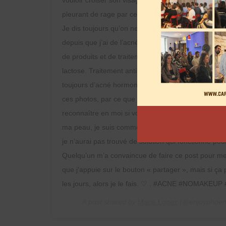
pleurant de rage par ce que je ne peux pas poser m
Je dis toujours qu’on ne peut pas juger ce qu’on ne
depuis que j’ai de l’acné. . Alors voilà, je m’appelle
de produits et de traitements en tout genre (régime
lactose. Traitement antibiotiques, zinc, tetralisal, j’
toujours d’acné hormonale et je déteste ça. . J’ai
ces photos, par ce que j’en ai marre de me cacher 
reconnaître en moi si vous aussi vous avec un compl
ma peau, je suis comme ça, je n’y peut rien. Et je 
je n’aurai pas trouvé de solution qui fonctionne pour
Quelqu’un m’a convaincue de faire ce post pour me l
que j’appuie sur le bouton « partager », mais si ç
les jours, alors je le fais. ♡ . #ACNE #NOMAKEU
A post shared by
Marie Lopez
(@enjoyphoen