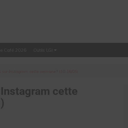
Le Café 2026
Outils LGI
Stellar, plateforme
d’influence tout-en-un
s sur Instagram cette semaine? (10-16/05)
 Instagram cette
)