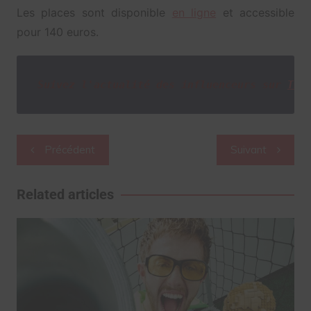
Les places sont disponible
en ligne
et accessible
pour 140 euros.
Suivez l'actualité des influenceurs sur
Twi
Navigation
Précédent
Suivant
de
l’article
Related articles