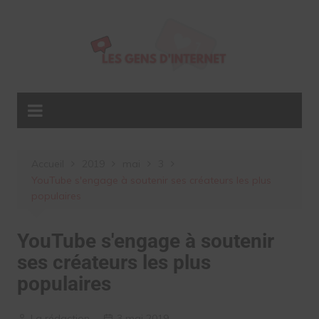
Aller
au
contenu
Accueil
2019
mai
3
YouTube s'engage à soutenir ses créateurs les plus
populaires
YouTube s'engage à soutenir
ses créateurs les plus
populaires
La rédaction
3 mai 2019