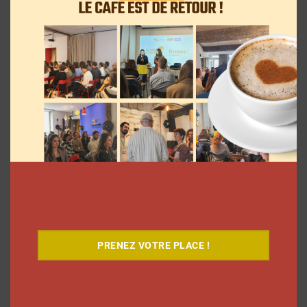
Elle s’inspire des vlogs d’août de Léna
Situations pour créer « Le RAB des
vlogs d’août »
PRENEZ VOTRE PLACE !
La rédaction
4 août 2026