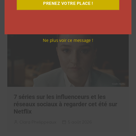
Clara Phelippeaux
6 août 2026
PRENEZ VOTRE PLACE !
Ne plus voir ce message !
7 séries sur les influenceurs et les
réseaux sociaux à regarder cet été sur
Netflix
Clara Phelippeaux
5 août 2026