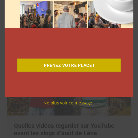
Les vlogs d’août de Léna Situations ont
inspiré d’autres YouTubeuses à faire
pareil
La rédaction
31 juillet 2026
PRENEZ VOTRE PLACE !
Ne plus voir ce message !
Quelles vidéos regarder sur YouTube
avant les vlogs d’août de Léna