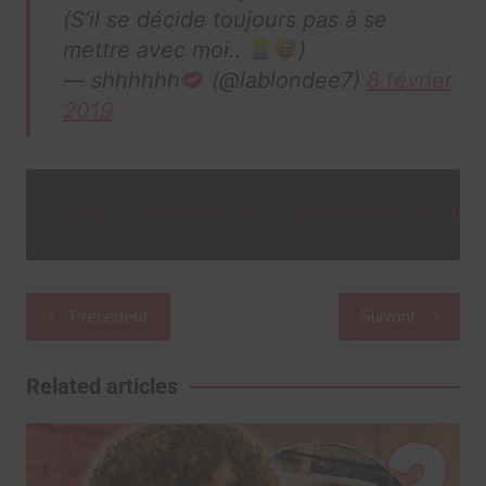
(S’il se décide toujours pas à se
mettre avec moi..
)
— shhhhhh
(@lablondee7)
8 février
2019
Suivez l'actualité des influenceurs sur
Twi
Navigation
Précédent
Suivant
de
l’article
Related articles