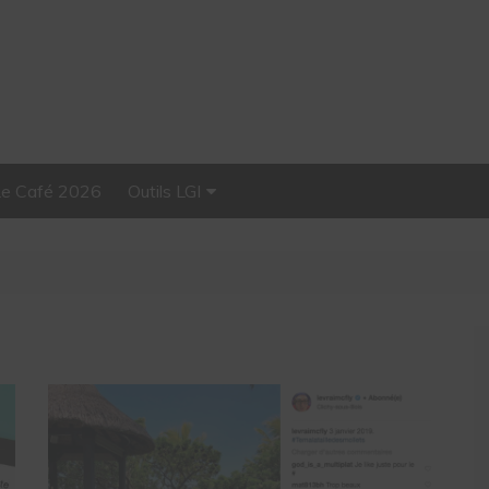
Le Café 2026
Outils LGI
Stellar, plateforme
d’influence tout-en-un