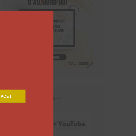
Close
this
module
ACE !
Découvrez nos vidéos