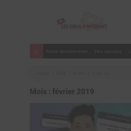
Aller
au
contenu
Notre documentaire
Nos services
Accueil
2019
février
Page 12
Mois :
février 2019