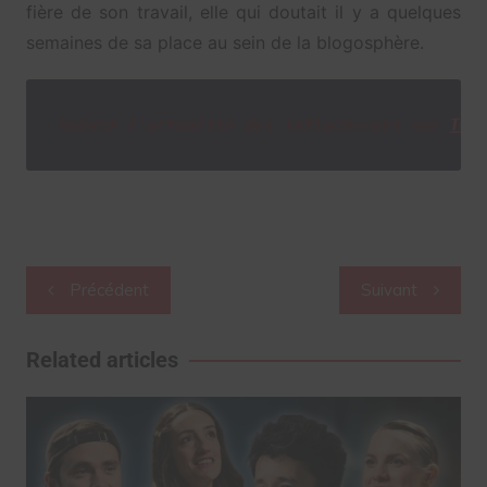
fière de son travail, elle qui doutait il y a quelques
semaines de sa place au sein de la blogosphère.
Suivez l'actualité des influenceurs sur
Twi
Navigation
Précédent
Suivant
de
l’article
Related articles