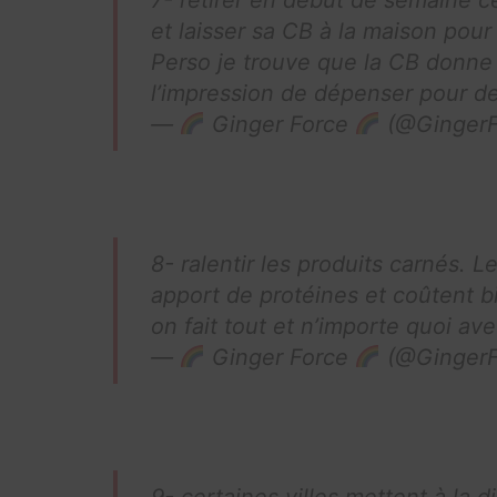
et laisser sa CB à la maison pour
Perso je trouve que la CB donne à
l’impression de dépenser pour de
—
Ginger Force
(@GingerF
8- ralentir les produits carnés. L
apport de protéines et coûtent b
on fait tout et n’importe quoi av
—
Ginger Force
(@GingerF
9- certaines villes mettent à la 