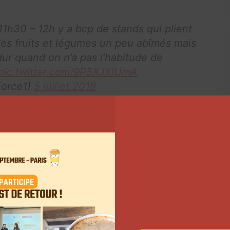
 11h30 – 12h y a bcp de stands qui plient
des fruits et légumes un peu abîmés mais
r quand on n’a pas l’habitude de
pic.twitter.com/9P5XJXlUmA
orce1)
5 juillet 2018
eut manger dans la semaine. Savoir ce qu’on
ns d’achats compulsifs en magasin. Ça
courses (ex : acheter des carottes pour une
 dans les légumes sautés)
orce1)
5 juillet 2018