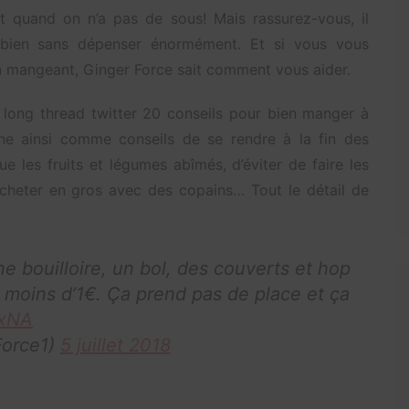
out quand on n’a pas de sous! Mais rassurez-vous, il
e bien sans dépenser énormément. Et si vous vous
mangeant, Ginger Force sait comment vous aider.
un long thread twitter 20 conseils pour bien manger à
nne ainsi comme conseils de se rendre à la fin des
e les fruits et légumes abîmés, d’éviter de faire les
cheter en gros avec des copains… Tout le détail de
e bouilloire, un bol, des couverts et hop
r moins d’1€. Ça prend pas de place et ça
ExNA
orce1)
5 juillet 2018