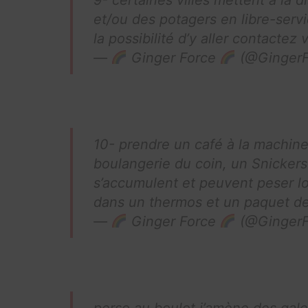
et/ou des potagers en libre-serv
la possibilité d’y aller contactez 
—
Ginger Force
(@GingerF
10- prendre un café à la machine,
boulangerie du coin, un Snickers 
s’accumulent et peuvent peser lou
dans un thermos et un paquet d
—
Ginger Force
(@GingerF
perso au boulot j’amène des galet