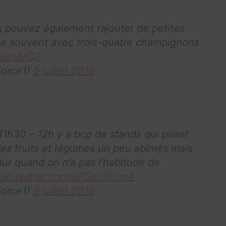
s pouvez également rajouter de petites
te souvent avec trois-quatre champignons
A6UrxMQ7
orce1)
5 juillet 2018
 11h30 – 12h y a bcp de stands qui plient
des fruits et légumes un peu abîmés mais
r quand on n’a pas l’habitude de
pic.twitter.com/9P5XJXlUmA
orce1)
5 juillet 2018