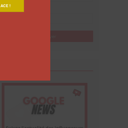
ACE !
Nom
Envoyer
Google News