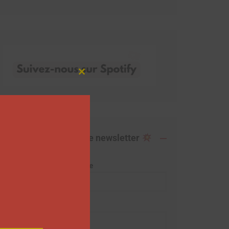
Close
this
module
Abonnez-vous à notre newsletter
Adresse de messagerie
Prénom