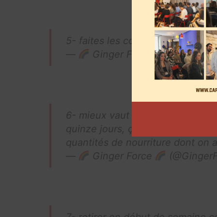
5- faites les courses le ventre pl
—
Ginger Force
(@GingerF
6- mieux vaut faire un peu de co
quinze jours, ça évite la surcon
quantités de nourriture dont on 
—
Ginger Force
(@GingerF
7- retirer en début de semaine 