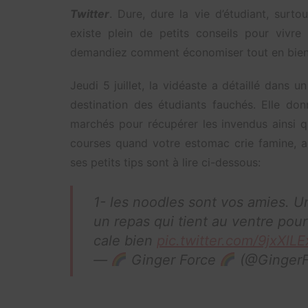
Twitter
. Dure, dure la vie d’étudiant, surt
existe plein de petits conseils pour vivr
demandiez comment économiser tout en bien 
Jeudi 5 juillet, la vidéaste a détaillé dans 
destination des étudiants fauchés. Elle do
marchés pour récupérer les invendus ainsi qu
courses quand votre estomac crie famine, a
ses petits tips sont à lire ci-dessous:
1- les noodles sont vos amies. Un
un repas qui tient au ventre pou
cale bien
pic.twitter.com/9jxXlL
—
Ginger Force
(@GingerF