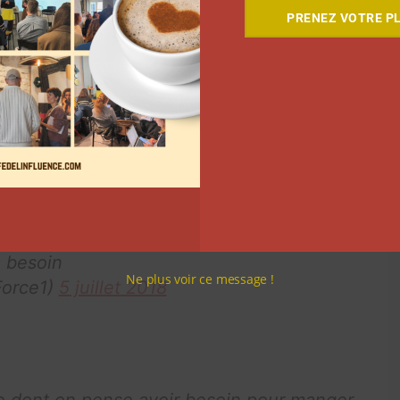
PRENEZ VOTRE PL
ein. Vraiment.
orce1)
5 juillet 2018
urses souvent qu’une grosse fois tous les
sommation et permet de mieux visualiser les
a besoin
Ne plus voir ce message !
orce1)
5 juillet 2018
ce dont on pense avoir besoin pour manger