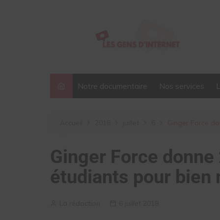
Aller
au
contenu
Notre documentaire
Nos services
Accueil
2018
juillet
6
Ginger Force do
Ginger Force donne 
étudiants pour bien
La rédaction
6 juillet 2018