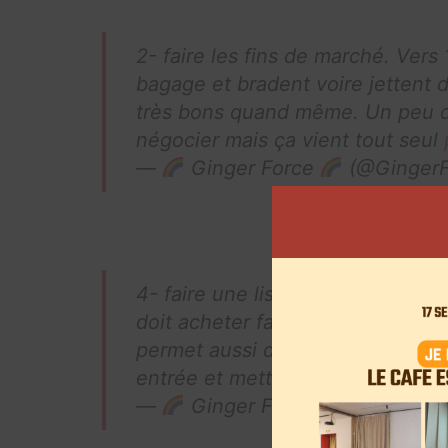
2- faire les fins de marché. Vers
bagage et bradent voire jettent 
très bons quand même. Un peu du
négocier mais ça vient tout seul
—
Ginger Force
(@GingerF
4- faire une liste de ce qu’on v
doit acheter fait qu’on fera moi
permet aussi de rationaliser les 
entrée et mettre celle qui reste
—
Ginger Force
(@GingerF