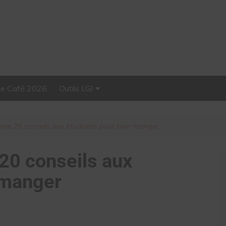
Le Café 2026
Outils LGI
Stellar, plateforme
d’influence tout-en-un
nne 20 conseils aux étudiants pour bien manger
20 conseils aux
 manger