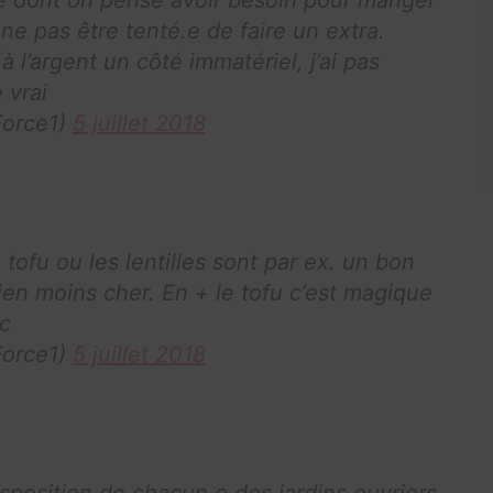
 ne pas être tenté.e de faire un extra.
 l’argent un côté immatériel, j’ai pas
 vrai
orce1)
5 juillet 2018
e tofu ou les lentilles sont par ex. un bon
ien moins cher. En + le tofu c’est magique
ec
orce1)
5 juillet 2018
disposition de chacun.e des jardins ouvriers