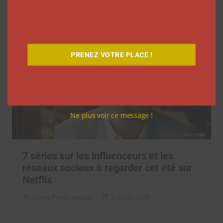
Clara Phelippeaux
6 août 2026
PRENEZ VOTRE PLACE !
Ne plus voir ce message !
7 séries sur les influenceurs et les
réseaux sociaux à regarder cet été sur
Netflix
Clara Phelippeaux
5 août 2026