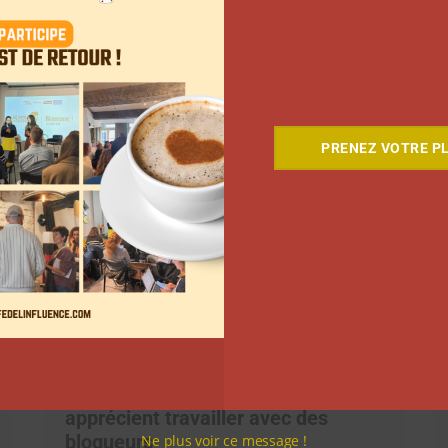
Après 10 ans de blogging, Bruno
Maltor sait comment se réinventer
La rédaction
4 juillet 2023
PRENEZ VOTRE PL
Pourquoi les acteurs du tourisme
apprécient travailler avec des
blogueurs
Ne plus voir ce message !