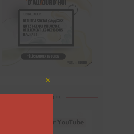
Close
this
module
Découvrez nos vidéos