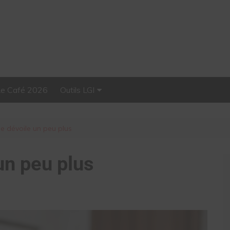
Le Café 2026
Outils LGI
Stellar, plateforme
d’influence tout-en-un
se dévoile un peu plus
un peu plus