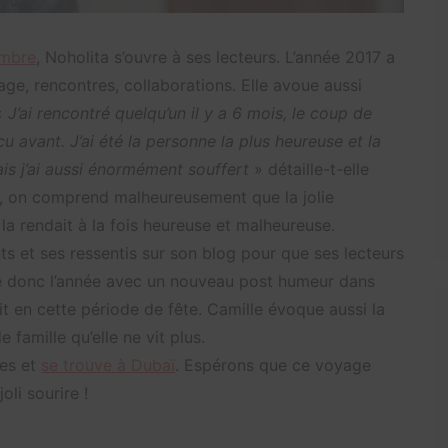
embre
, Noholita s’ouvre à ses lecteurs. L’année 2017 a
ge, rencontres, collaborations. Elle avoue aussi
 «
J’ai rencontré quelqu’un il y a 6 mois, le coup de
u avant. J’ai été la personne la plus heureuse et la
s j’ai aussi énormément souffert
» détaille-t-elle
ure, on comprend malheureusement que la jolie
la rendait à la fois heureuse et malheureuse.
ts et ses ressentis sur son blog pour que ses lecteurs
ine donc l’année avec un nouveau post humeur dans
rit en cette période de fête. Camille évoque aussi la
famille qu’elle ne vit plus.
nes et
se trouve à Dubaï
. Espérons que ce voyage
oli sourire !