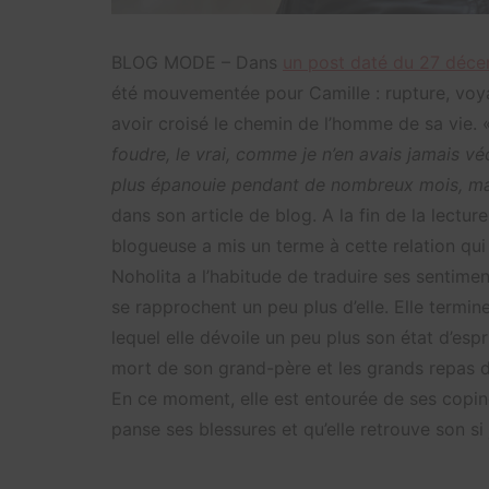
BLOG MODE – Dans
un post daté du 27 déc
été mouvementée pour Camille : rupture, voya
avoir croisé le chemin de l’homme de sa vie.
foudre, le vrai, comme je n’en avais jamais véc
plus épanouie pendant de nombreux mois, mai
dans son article de blog. A la fin de la lect
blogueuse a mis un terme à cette relation qui 
Noholita a l’habitude de traduire ses sentimen
se rapprochent un peu plus d’elle. Elle term
lequel elle dévoile un peu plus son état d’esp
mort de son grand-père et les grands repas de 
En ce moment, elle est entourée de ses copi
panse ses blessures et qu’elle retrouve son si j