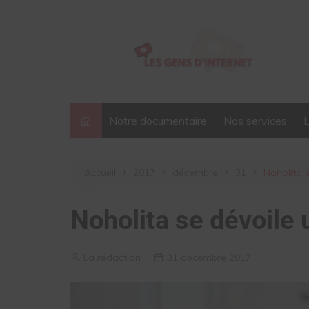
Aller
au
contenu
Notre documentaire
Nos services
Accueil
2017
décembre
31
Noholita 
Noholita se dévoile 
La rédaction
31 décembre 2017