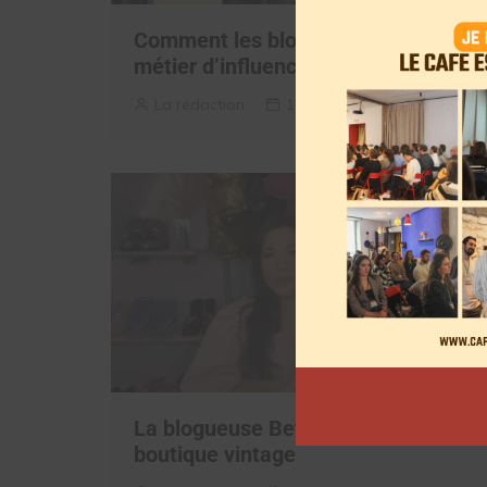
Comment les blogueurs ont créé le
métier d’influenceurs
La rédaction
1 mai 2026
La blogueuse Betty Autier lance sa
boutique vintage