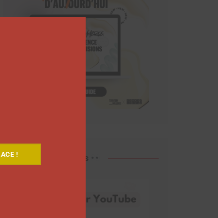
Close
this
module
ACE !
Découvrez nos vidéos