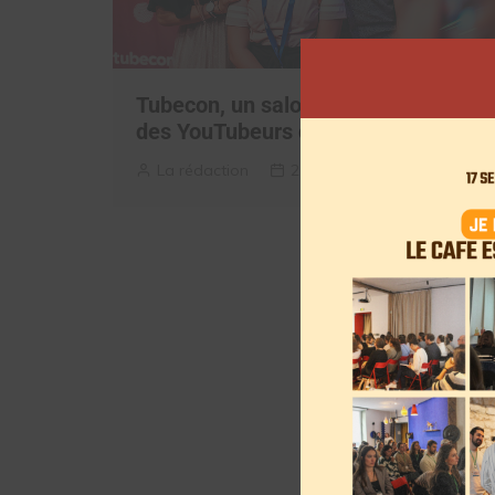
Tubecon, un salon pour rencontrer
des YouTubeurs dans le Sud
La rédaction
21 juin 2019