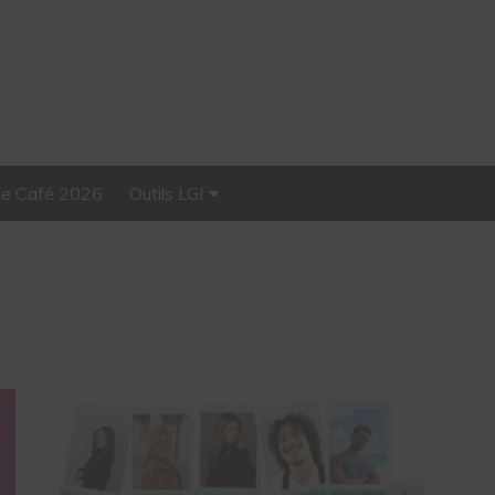
Le Café 2026
Outils LGI
Stellar, plateforme
d’influence tout-en-un