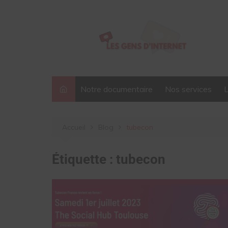
Aller
au
contenu
Notre documentaire
Nos services
Accueil
Blog
tubecon
Étiquette :
tubecon