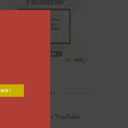
Close
this
module
ACE !
Découvrez nos vidéos