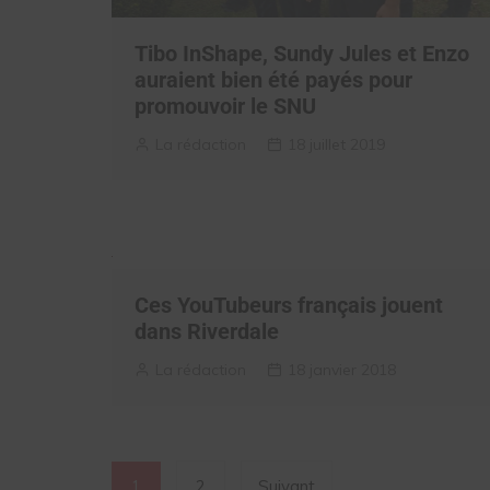
Tibo InShape, Sundy Jules et Enzo
auraient bien été payés pour
promouvoir le SNU
La rédaction
18 juillet 2019
Ces YouTubeurs français jouent
dans Riverdale
La rédaction
18 janvier 2018
Navigation
1
2
Suivant