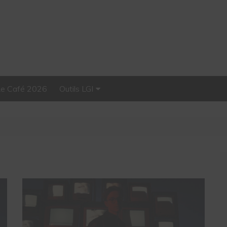
Le Café 2026
Outils LGI
Stellar, plateforme
d’influence tout-en-un