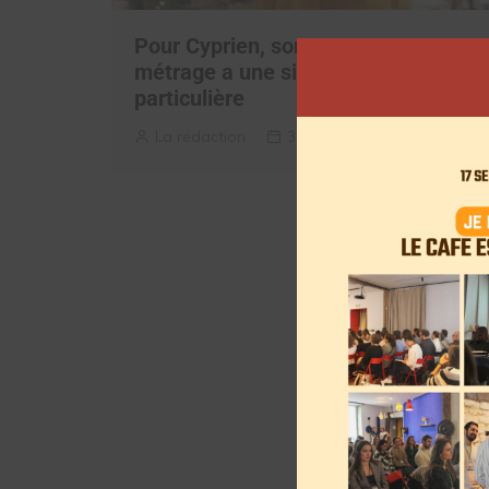
Pour Cyprien, son nouveau court-
métrage a une signification
particulière
La rédaction
31 mai 2019