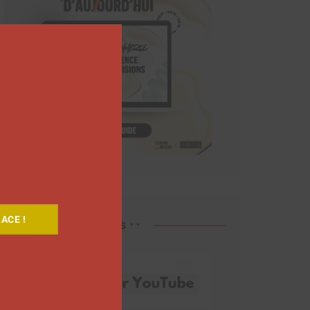
Close
this
module
ACE !
Découvrez nos vidéos