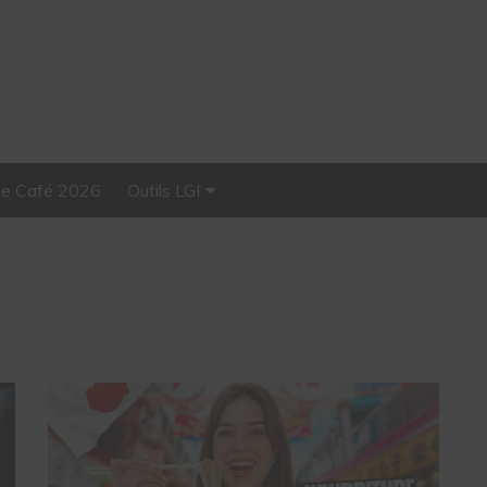
Le Café 2026
Outils LGI
Stellar, plateforme
d’influence tout-en-un