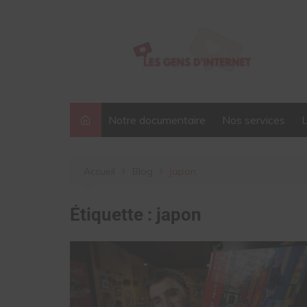
Aller
au
contenu
Notre documentaire
Nos services
Accueil
Blog
japon
Étiquette :
japon