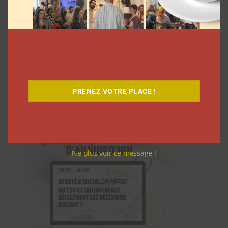
Téléchargez-le gratuitement
PRENEZ VOTRE PLACE !
Ne plus voir ce message !