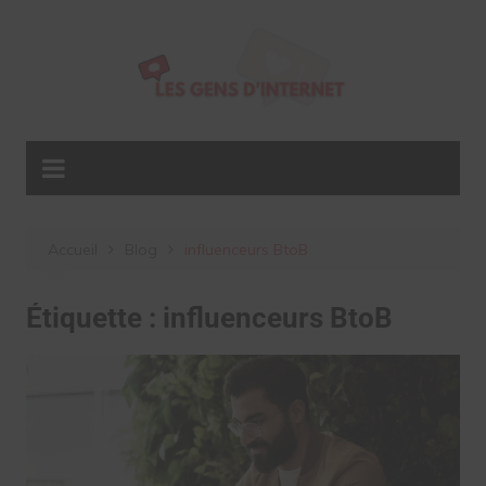
Aller
au
contenu
Accueil
Blog
influenceurs BtoB
Étiquette :
influenceurs BtoB