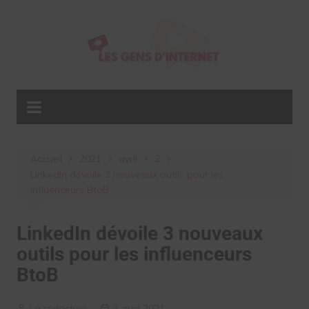
Aller
au
contenu
Accueil
2021
avril
2
LinkedIn dévoile 3 nouveaux outils pour les
influenceurs BtoB
LinkedIn dévoile 3 nouveaux
outils pour les influenceurs
BtoB
La rédaction
2 avril 2021