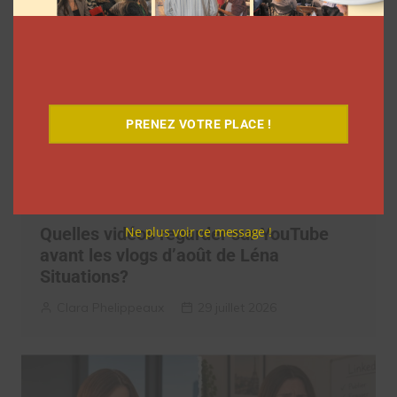
PRENEZ VOTRE PLACE !
Ne plus voir ce message !
Quelles vidéos regarder sur YouTube
avant les vlogs d’août de Léna
Situations?
Clara Phelippeaux
29 juillet 2026