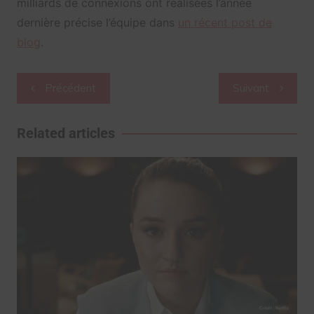
milliards de connexions ont réalisées l’année
dernière précise l’équipe dans
un récent post de
blog
.
Navigation
Précédent
Suivant
de
l’article
Related articles