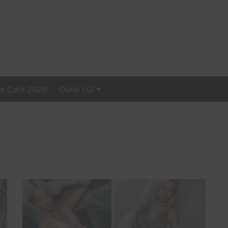
Le Café 2026
Outils LGI
Stellar, plateforme
d’influence tout-en-un