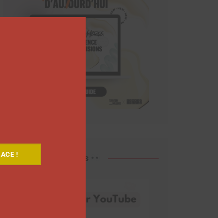
Close
this
module
ACE !
Découvrez nos vidéos