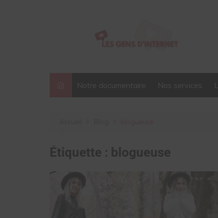
Aller
au
contenu
Notre documentaire
Nos services
Accueil
Blog
blogueuse
Étiquette :
blogueuse