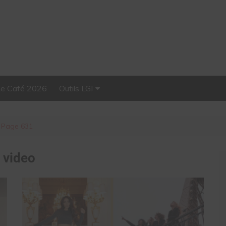
Le Café 2026
Outils LGI
Stellar, plateforme
d’influence tout-en-un
Page 631
:
video