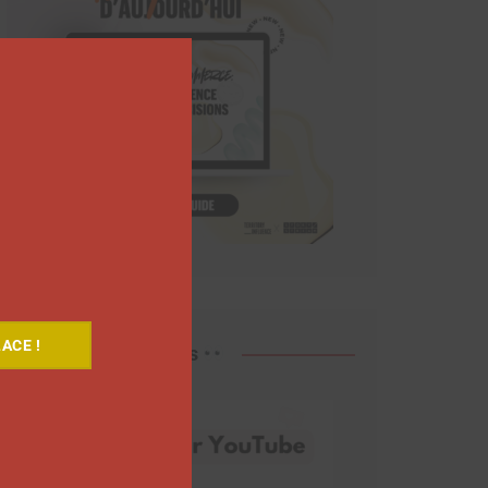
Close
this
module
ACE !
Découvrez nos vidéos