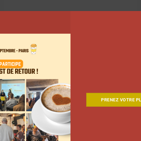
631
632
633
…
733
Suivant
PRENEZ VOTRE PL