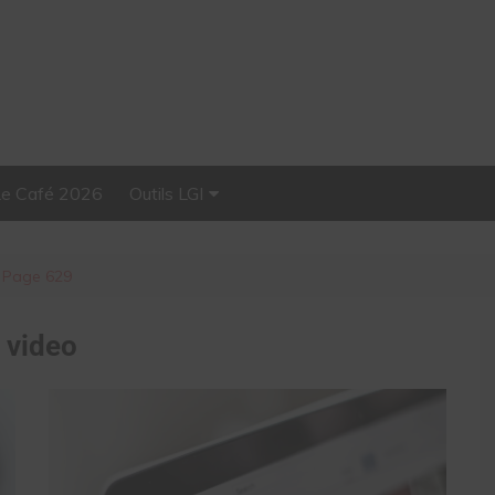
Le Café 2026
Outils LGI
Stellar, plateforme
d’influence tout-en-un
Page 629
:
video