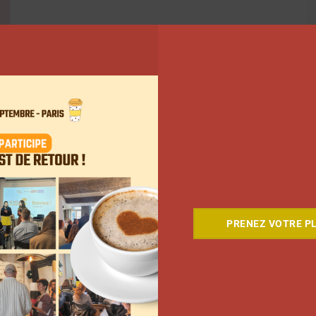
629
630
631
…
733
Suivant
PRENEZ VOTRE PL