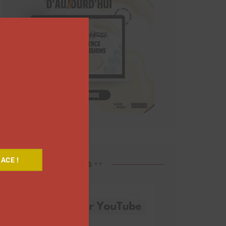
Close
this
module
ACE !
Découvrez nos vidéos