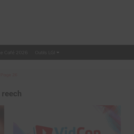
Le Café 2026
Outils LGI
Stellar, plateforme
d’influence tout-en-un
Page 26
:
reech