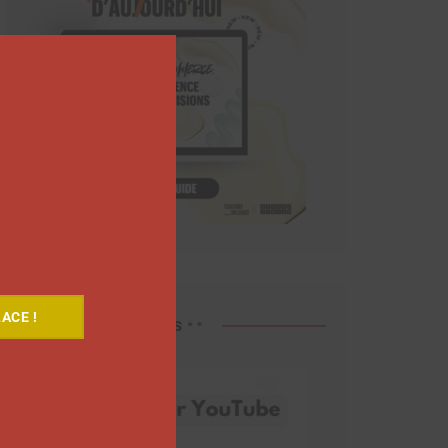
Close
this
module
ACE !
Découvrez nos vidéos