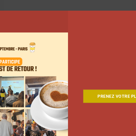
26
27
28
Suivant
PRENEZ VOTRE PL