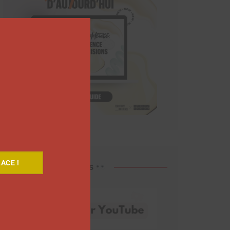
Close
this
module
ACE !
Découvrez nos vidéos