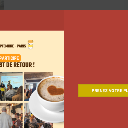
793
794
795
…
814
Suivant
PRENEZ VOTRE PL