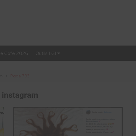
Le Café 2026
Outils LGI
Stellar, plateforme
d’influence tout-en-un
am
Page 793
:
instagram