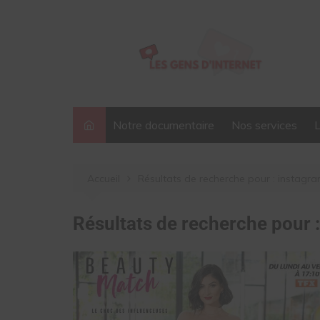
Aller
au
contenu
Notre documentaire
Nos services
Accueil
Résultats de recherche pour : instagr
Résultats de recherche pour 