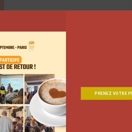
PRENEZ VOTRE PL
5
6
7
…
813
Suivant