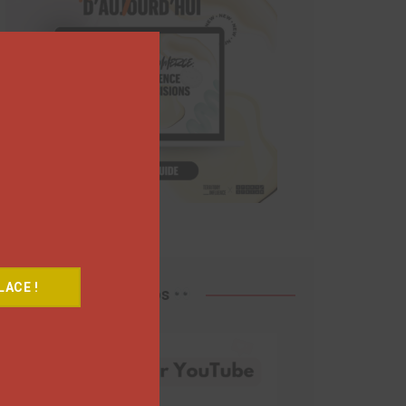
Close
this
module
ACE !
Découvrez nos vidéos