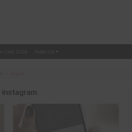
Le Café 2026
Outils LGI
Stellar, plateforme
d’influence tout-en-un
am
Page 5
:
instagram