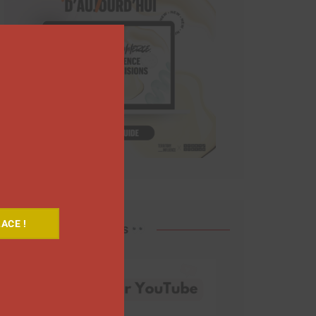
Close
this
module
ACE !
Découvrez nos vidéos