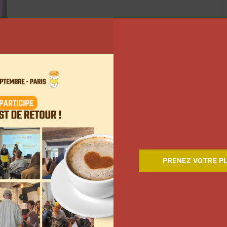
PRENEZ VOTRE PL
36
37
38
…
59
Suivant