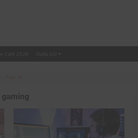
Le Café 2026
Outils LGI
Stellar, plateforme
d’influence tout-en-un
Page 36
:
gaming