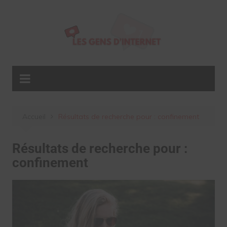
Aller
au
contenu
Accueil
Résultats de recherche pour : confinement
Résultats de recherche pour :
confinement