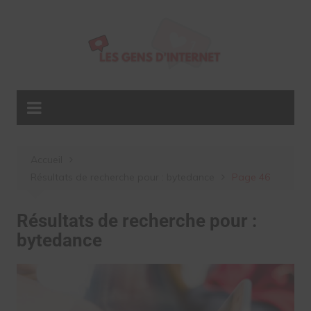
Aller
au
contenu
Accueil
Résultats de recherche pour : bytedance
Page 46
Résultats de recherche pour :
bytedance