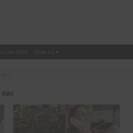
Le Café 2026
Outils LGI
Stellar, plateforme
d’influence tout-en-un
age 4
:
sac