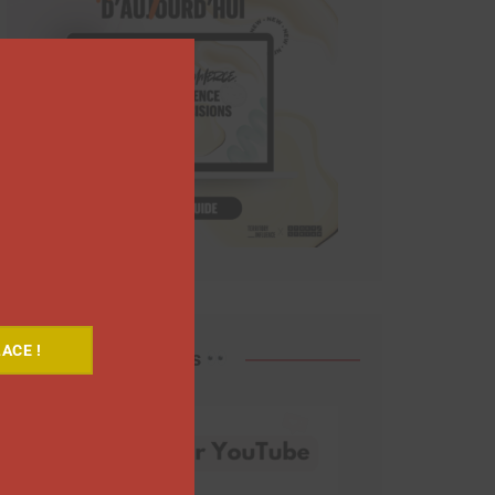
Close
this
module
ACE !
Découvrez nos vidéos