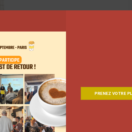
PRENEZ VOTRE PL
5
6
…
140
Suivant