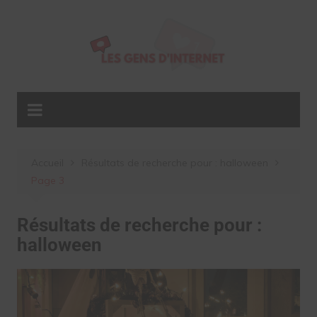
Aller
au
contenu
Accueil
Résultats de recherche pour : halloween
Page 3
Résultats de recherche pour :
halloween