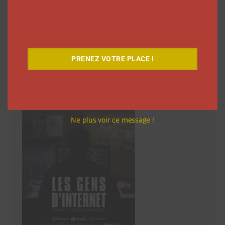
1
2
3
…
15
Suivant
des
articles
PRENEZ VOTRE PLACE !
Découvrez notre documentaire
Ne plus voir ce message !