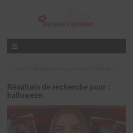
Aller
au
contenu
Accueil
Résultats de recherche pour : halloween
Résultats de recherche pour :
halloween