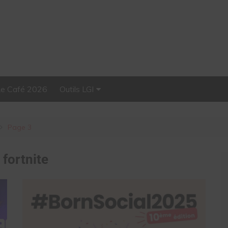
Le Café 2026
Outils LGI
Stellar, plateforme
d’influence tout-en-un
Page 3
:
fortnite