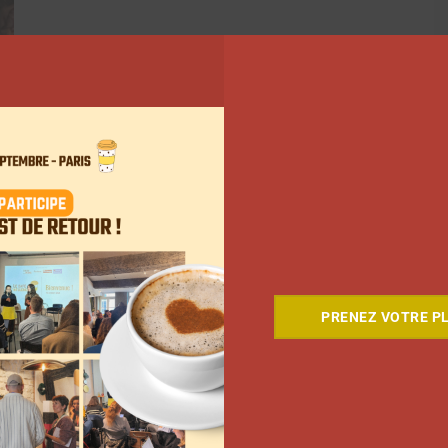
PRENEZ VOTRE PL
5
…
14
Suivant