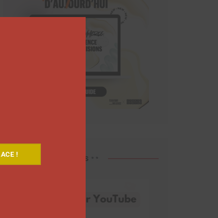
Close
this
module
ACE !
Découvrez nos vidéos