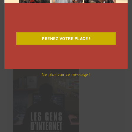
articles
14
Suivant
PRENEZ VOTRE PLACE !
Découvrez notre documentaire
Ne plus voir ce message !