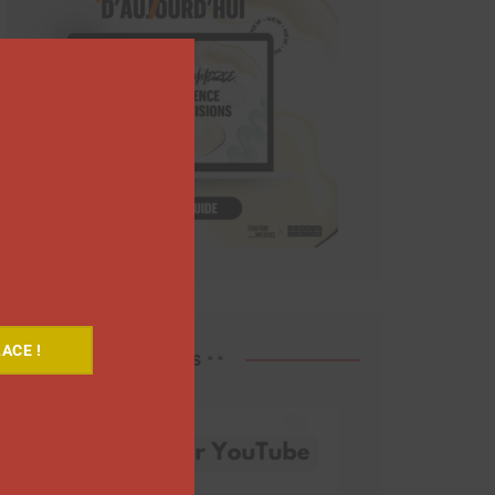
Close
this
module
ACE !
Découvrez nos vidéos