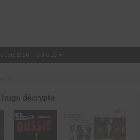
Le Café 2026
Outils LGI
Stellar, plateforme
d’influence tout-en-un
crypte
:
hugo décrypte