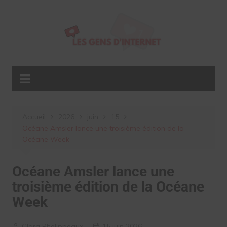
Aller
au
contenu
Accueil
2026
juin
15
Océane Amsler lance une troisième édition de la
Océane Week
Océane Amsler lance une
troisième édition de la Océane
Week
Clara Phelippeaux
15 juin 2026