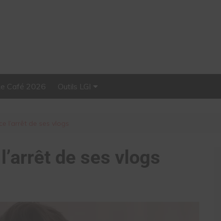
Le Café 2026
Outils LGI
Stellar, plateforme
d’influence tout-en-un
 l’arrêt de ses vlogs
’arrêt de ses vlogs