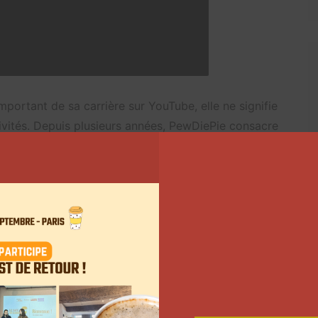
mportant de sa carrière sur YouTube, elle ne signifie
ivités. Depuis plusieurs années, PewDiePie consacre
ogiques personnels. Le 31 mai, il a dévoilé
aliser et de gérer plusieurs modèles et agents IA sur
 sans abonnement. « J’ai construit Odysseus parce que
l’auto-hébergement », explique PewDiePie. L’objectif
que pour connecter différentes
intelligences
ur leur ordinateur. Odysseus met également à
, ou créer une discussion de group avec plusieurs