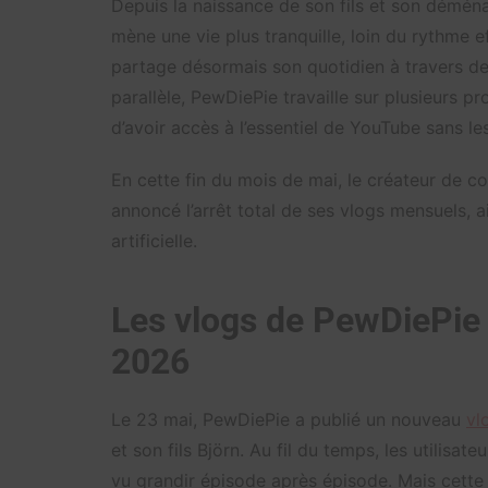
Depuis la naissance de son fils et son déména
mène une vie plus tranquille, loin du rythme e
partage désormais son quotidien à travers des
parallèle, PewDiePie travaille sur plusieurs 
d’avoir accès à l’essentiel de YouTube sans l
En cette fin du mois de mai, le créateur de c
annoncé l’arrêt total de ses vlogs mensuels, 
artificielle.
Les vlogs de PewDiePie
2026
Le 23 mai, PewDiePie a publié un nouveau
vl
et son fils Björn. Au fil du temps, les utilisat
vu grandir épisode après épisode. Mais cette 