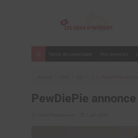
Aller
au
contenu
Notre documentaire
Nos services
Accueil
2026
juin
1
PewDiePie annonce
PewDiePie annonce l
Clara Phelippeaux
1 juin 2026