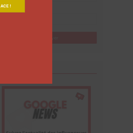
ACE !
Nom
Envoyer
Google News