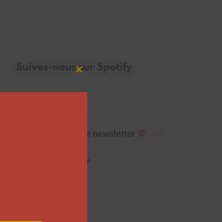
Close
this
module
Abonnez-vous à notre newsletter
Adresse de messagerie
Prénom