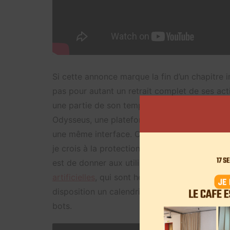
Si cette annonce marque la fin d’un chapitre i
pas pour autant un retrait complet de ses act
une partie de son temps à des projets technol
Odysseus, une plateforme qui permet de centr
une même interface. Cet outil est gratuit, et
je crois à la protection de la vie privée et à 
est de donner aux utilisateurs un espace uni
artificielles
, qui sont hébergées localement s
disposition un calendrier, de la prise de note
bots.