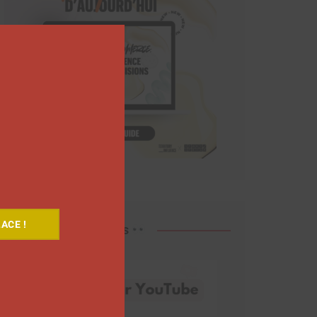
Close
this
module
ACE !
Découvrez nos vidéos