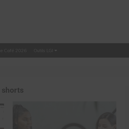
Le Café 2026
Outils LGI
Stellar, plateforme
d’influence tout-en-un
:
shorts