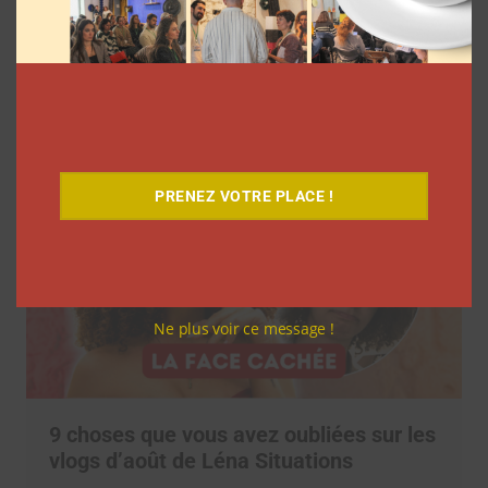
7 séries sur les influenceurs et les
réseaux sociaux à regarder cet été sur
Netflix
Clara Phelippeaux
5 août 2026
PRENEZ VOTRE PLACE !
Ne plus voir ce message !
9 choses que vous avez oubliées sur les
vlogs d’août de Léna Situations