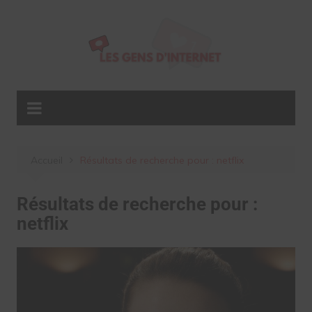
Aller
au
contenu
Accueil
Résultats de recherche pour : netflix
Résultats de recherche pour :
netflix