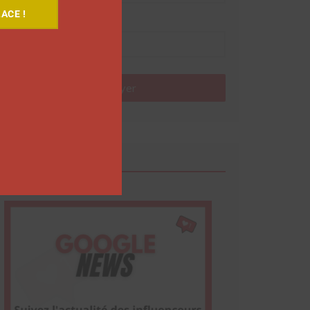
ACE !
Nom
Envoyer
Google News