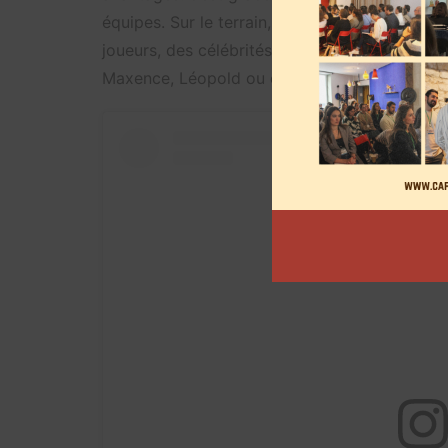
équipes. Sur le terrain, Nico_tine a eu pour ob
joueurs, des célébrités comme Adil Rami étai
Maxence, Léopold ou encore Anyme.