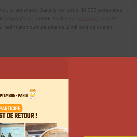
aux
, et sur place. Dans la fan zone, 10.000 personnes
uite proposée en amont. En live sur
YouTube
, plus de
a rediffusion cumule plus de 2 millions de vue en
 laquelle ont combattu les participants s’est étendue
 Élysées. Sur place, ils ont été guidés par la
 Inoxtag a révélé qu’elle mesure 14 mètres de
gnie de Yannou, Cocotte et Byilhan, qui
pe. Ils se sont affrontés pour leur faire gagner des
d’Inoxtag a pu se positionner devant les autres