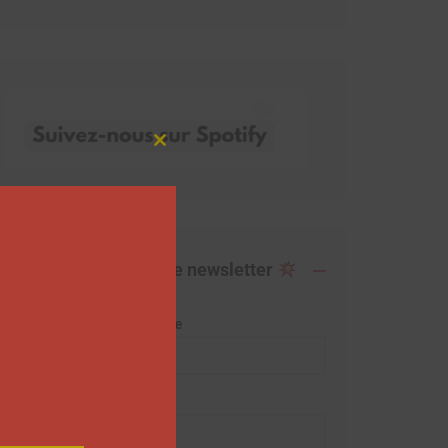
Close
this
module
Abonnez-vous à notre newsletter
Adresse de messagerie
Prénom