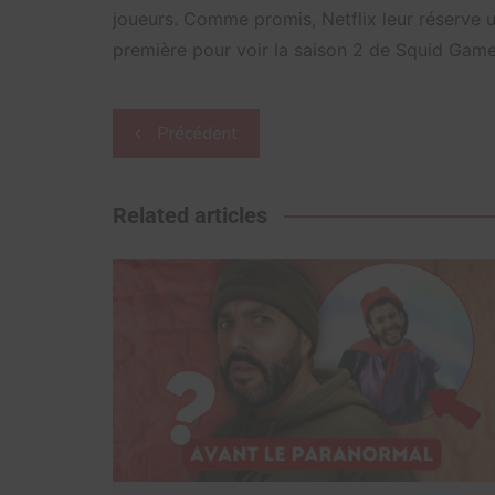
joueurs. Comme promis, Netflix leur réserve 
première pour voir la saison 2 de Squid Game
Navigation
Précédent
de
l’article
Related articles