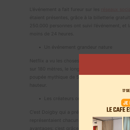
L’événement a fait fureur sur les
réseaux soci
étaient présentes, grâce à la billetterie grat
250.000 personnes ont suivi l’événement, et l
moins de 24 heures.
Un événement grandeur nature
Netflix a vu les choses en grand. L’arène dans
sur 180 mètres, le long de l’avenue des Champs
poupée mythique de Squid Game. Lors du live,
hauteur.
Les créateurs ont pu inviter leurs amis
C’est Doigby qui a présenté le live, en compa
représentaient chacun un des capitaines d’équi
avantages: c’est grâce à Byilhan que l’équipe 