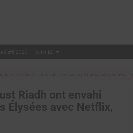
Le Café 2026
Outils LGI
Stellar, plateforme
d’influence tout-en-un
ghla et Just Riadh ont envahi l’Avenue des Champs Élysées avec Netf
ust Riadh ont envahi
 Élysées avec Netflix,