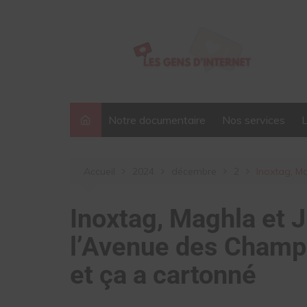
Aller
au
contenu
Notre documentaire
Nos services
Accueil
2024
décembre
2
Inoxtag, Ma
Inoxtag, Maghla et J
l’Avenue des Champs
et ça a cartonné